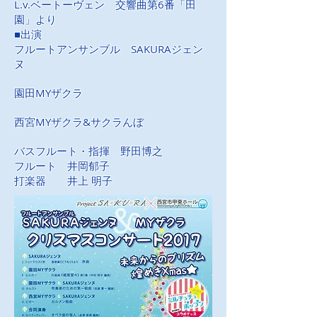
L.v.ベートーヴェン 交響曲第6番「田
園」より
■出演
フルートアンサンブル SAKURAジェン
ヌ
園田MYザクラ
西宮MYザクラ&サクラんぼ
バスフルート・指揮 野田博之
フルート 井岡郁子
打楽器 井上 明子