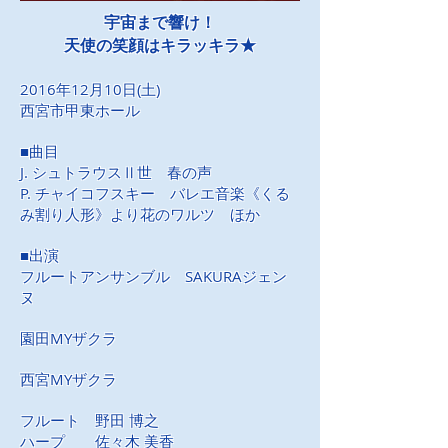
宇宙まで響け！
天使の笑顔はキラッキラ★
2016年12月10日
(土)
​西宮市甲東ホール
■曲目
J. シュトラウスⅡ世 春の声
P. チャイコフスキー バレエ音楽《くる
み割り人形》より花のワルツ ほか
■出演
フルートアンサンブル SAKURAジェン
ヌ
園田MYザクラ
西宮MYザクラ
フルート 野田 博之
​ハープ 佐々木 美香