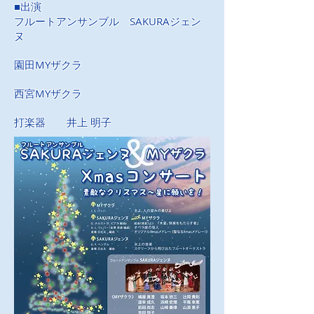
■出演
フルートアンサンブル SAKURAジェン
ヌ
園田MYザクラ
西宮MYザクラ
打楽器 井上 明子