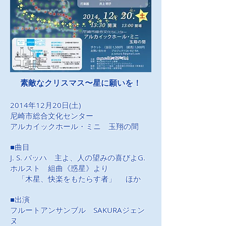
素敵なクリスマス〜星に願いを！
2014年12月20日(土)
尼崎市総合文化センター
アルカイックホール・ミニ 玉翔の間
■曲目
J. S. バッハ 主よ、人の望みの喜びよG.
ホルスト 組曲《惑星》より
「木星、快楽をもたらす者」 ほか
■出演
フルートアンサンブル SAKURAジェン
ヌ