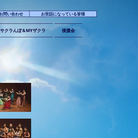
お問い合わせ
お世話になっている皆様
サクラんぼ＆MYザクラ
後援会